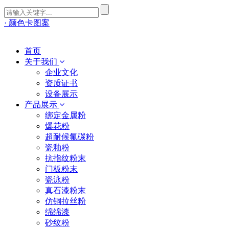
· 颜色卡图案
首页
关于我们
企业文化
资质证书
设备展示
产品展示
绑定金属粉
爆花粉
超耐候氟碳粉
瓷釉粉
抗指纹粉末
门板粉末
瓷泳粉
真石漆粉末
仿铜拉丝粉
绵绵漆
砂纹粉