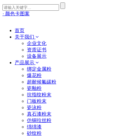
· 颜色卡图案
首页
关于我们
企业文化
资质证书
设备展示
产品展示
绑定金属粉
爆花粉
超耐候氟碳粉
瓷釉粉
抗指纹粉末
门板粉末
瓷泳粉
真石漆粉末
仿铜拉丝粉
绵绵漆
砂纹粉