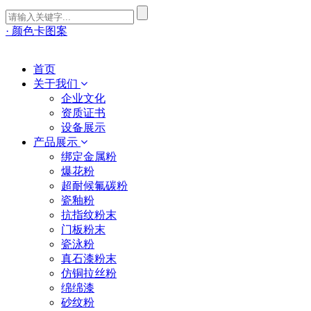
· 颜色卡图案
首页
关于我们
企业文化
资质证书
设备展示
产品展示
绑定金属粉
爆花粉
超耐候氟碳粉
瓷釉粉
抗指纹粉末
门板粉末
瓷泳粉
真石漆粉末
仿铜拉丝粉
绵绵漆
砂纹粉