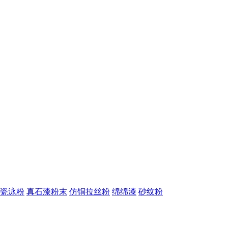
瓷泳粉
真石漆粉末
仿铜拉丝粉
绵绵漆
砂纹粉