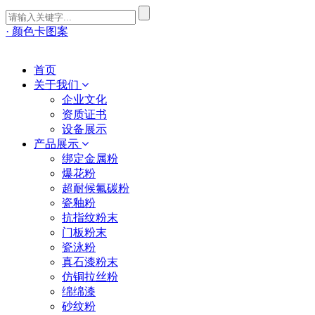
· 颜色卡图案
首页
关于我们
企业文化
资质证书
设备展示
产品展示
绑定金属粉
爆花粉
超耐候氟碳粉
瓷釉粉
抗指纹粉末
门板粉末
瓷泳粉
真石漆粉末
仿铜拉丝粉
绵绵漆
砂纹粉