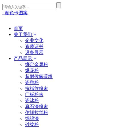
· 颜色卡图案
首页
关于我们
企业文化
资质证书
设备展示
产品展示
绑定金属粉
爆花粉
超耐候氟碳粉
瓷釉粉
抗指纹粉末
门板粉末
瓷泳粉
真石漆粉末
仿铜拉丝粉
绵绵漆
砂纹粉