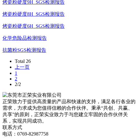
烤瓷粉硬度9H_SGS检测报告
烤瓷粉硬度8H_SGS检测报告
烤瓷粉硬度6H_SGS检测报告
化学危险品检测报告
抗菌粉SGS检测报告
Total 26
上一页
1
2
2/2
正荣致力于提供高质量的产品和快速的支持，满足各行各业的
需求，力求成为您值得信赖的合作伙伴。秉承“共创、共赢、
共享”的原则，正荣实业致力于与您建立牢固的合作伙伴关
系，实现共同成功。
联系方式
电话：0769-82987758