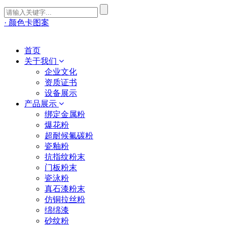
· 颜色卡图案
首页
关于我们
企业文化
资质证书
设备展示
产品展示
绑定金属粉
爆花粉
超耐候氟碳粉
瓷釉粉
抗指纹粉末
门板粉末
瓷泳粉
真石漆粉末
仿铜拉丝粉
绵绵漆
砂纹粉