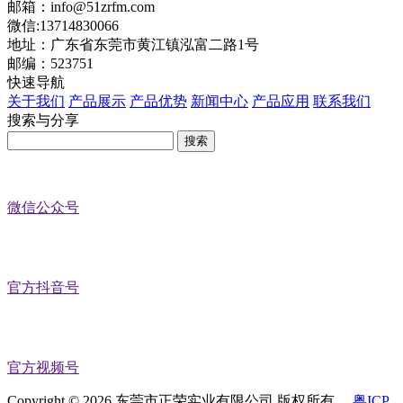
邮箱：info@51zrfm.com
微信:13714830066
地址：广东省东莞市黄江镇泓富二路1号
邮编：523751
快速导航
关于我们
产品展示
产品优势
新闻中心
产品应用
联系我们
搜索与分享
微信公众号
官方抖音号
官方视频号
Copyright © 2026 东莞市正荣实业有限公司 版权所有
粤ICP