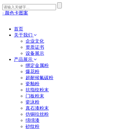
· 颜色卡图案
首页
关于我们
企业文化
资质证书
设备展示
产品展示
绑定金属粉
爆花粉
超耐候氟碳粉
瓷釉粉
抗指纹粉末
门板粉末
瓷泳粉
真石漆粉末
仿铜拉丝粉
绵绵漆
砂纹粉