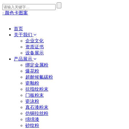
· 颜色卡图案
首页
关于我们
企业文化
资质证书
设备展示
产品展示
绑定金属粉
爆花粉
超耐候氟碳粉
瓷釉粉
抗指纹粉末
门板粉末
瓷泳粉
真石漆粉末
仿铜拉丝粉
绵绵漆
砂纹粉