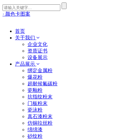
· 颜色卡图案
首页
关于我们
企业文化
资质证书
设备展示
产品展示
绑定金属粉
爆花粉
超耐候氟碳粉
瓷釉粉
抗指纹粉末
门板粉末
瓷泳粉
真石漆粉末
仿铜拉丝粉
绵绵漆
砂纹粉