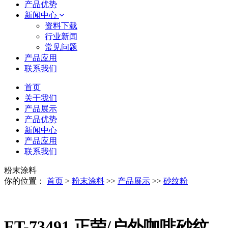
产品优势
新闻中心
资料下载
行业新闻
常见问题
产品应用
联系我们
首页
关于我们
产品展示
产品优势
新闻中心
产品应用
联系我们
粉末涂料
你的位置：
首页
>
粉末涂料
>>
产品展示
>>
砂纹粉
FT-73491 正荣/户外咖啡砂纹