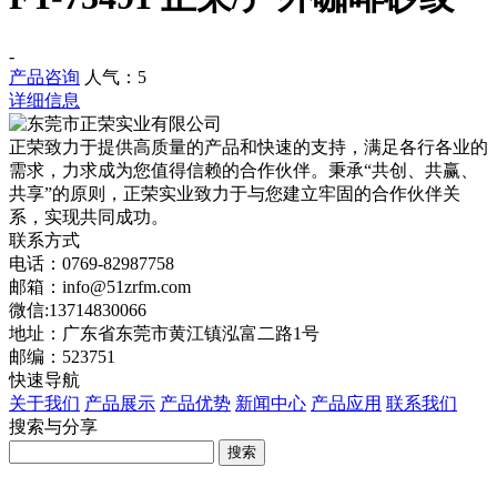
-
产品咨询
人气：
5
详细信息
正荣致力于提供高质量的产品和快速的支持，满足各行各业的
需求，力求成为您值得信赖的合作伙伴。秉承“共创、共赢、
共享”的原则，正荣实业致力于与您建立牢固的合作伙伴关
系，实现共同成功。
联系方式
电话：0769-82987758
邮箱：info@51zrfm.com
微信:13714830066
地址：广东省东莞市黄江镇泓富二路1号
邮编：523751
快速导航
关于我们
产品展示
产品优势
新闻中心
产品应用
联系我们
搜索与分享