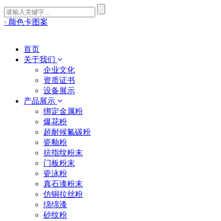
· 颜色卡图案
首页
关于我们
企业文化
资质证书
设备展示
产品展示
绑定金属粉
爆花粉
超耐候氟碳粉
瓷釉粉
抗指纹粉末
门板粉末
瓷泳粉
真石漆粉末
仿铜拉丝粉
绵绵漆
砂纹粉