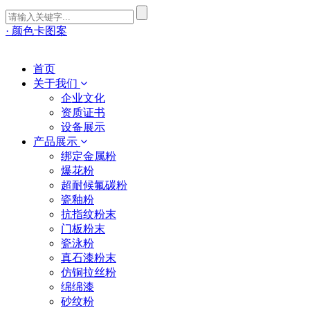
· 颜色卡图案
首页
关于我们
企业文化
资质证书
设备展示
产品展示
绑定金属粉
爆花粉
超耐候氟碳粉
瓷釉粉
抗指纹粉末
门板粉末
瓷泳粉
真石漆粉末
仿铜拉丝粉
绵绵漆
砂纹粉