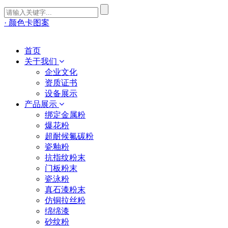
· 颜色卡图案
首页
关于我们
企业文化
资质证书
设备展示
产品展示
绑定金属粉
爆花粉
超耐候氟碳粉
瓷釉粉
抗指纹粉末
门板粉末
瓷泳粉
真石漆粉末
仿铜拉丝粉
绵绵漆
砂纹粉