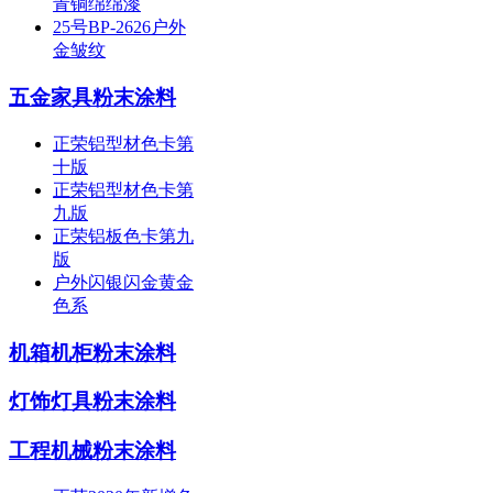
青铜绵绵漆
25号BP-2626户外
金皱纹
五金家具粉末涂料
正荣铝型材色卡第
十版
正荣铝型材色卡第
九版
正荣铝板色卡第九
版
户外闪银闪金黄金
色系
机箱机柜粉末涂料
灯饰灯具粉末涂料
工程机械粉末涂料